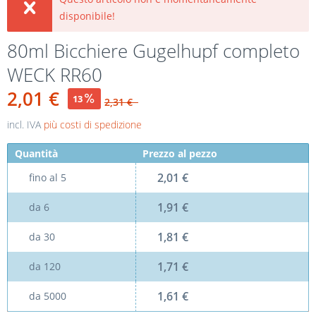
disponibile!
80ml Bicchiere Gugelhupf completo
WECK RR60
2,01 €
13
2,31 €
incl. IVA
più costi di spedizione
Quantità
Prezzo al pezzo
2,01 €
fino al
5
1,91 €
da
6
1,81 €
da
30
1,71 €
da
120
1,61 €
da
5000