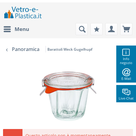
Menu
Panoramica
Barattoli Weck Gugelhupf
Info
negozio
E-Mail
Live-Chat
Questo articolo non è momentaneamente