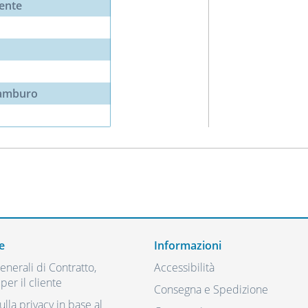
ente
tamburo
e
Informazioni
nerali di Contratto,
Accessibilità
per il cliente
Consegna e Spedizione
ulla privacy in base al