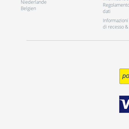
Niederlande
Regolamento 
Belgien
dati
Informazioni r
di recesso &