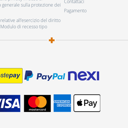
Contattaci
generale sulla protezione dei
Pagamento
elative all’esercizio del diritto
 Modulo di recesso tipo