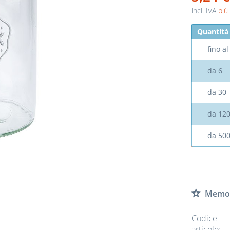
incl. IVA
più
Quantità
fino a
da
6
da
30
da
12
da
50
Memor
Codice
articolo: