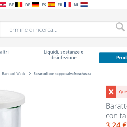
BE
DE
ES
FR
NL
altri
Liquidi, sostanze e
disinfezione
Prod
Barattoli Weck
Barattoli con tappo salvafreschezza
Que
Baratt
con ta
3,24 €