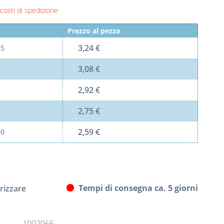
 costi di spedizione
Prezzo al pezzo
3,24 €
l
5
3,08 €
2,92 €
2,75 €
0
2,59 €
00
Tempi di consegna ca. 5 giorni
izzare
1002066