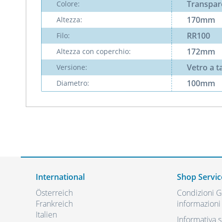
Transpar
Colore:
170mm
Altezza:
RR100
Filo:
172mm
Altezza con coperchio:
Vetro a 
Versione:
100mm
Diametro:
International
Shop Servic
Österreich
Condizioni Ge
Frankreich
informazioni 
Italien
Informativa s