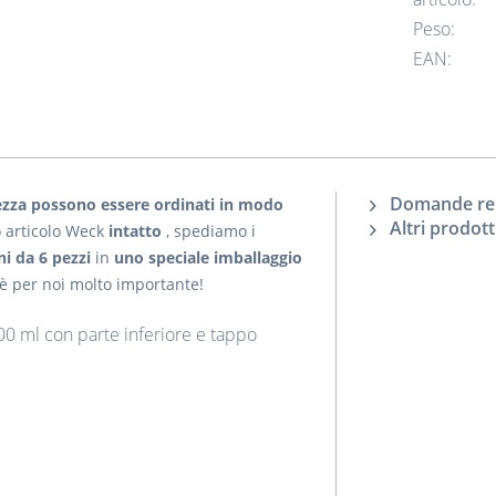
Peso:
EAN:
Domande rela
ezza possono essere ordinati in modo
Altri prodot
to articolo Weck
intatto
, spediamo i
i da 6 pezzi
in
uno speciale imballaggio
i è per noi molto importante!
00 ml con parte inferiore e tappo