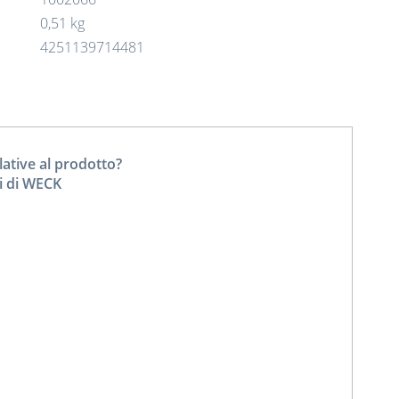
0,51 kg
4251139714481
tive al prodotto?
ti di WECK