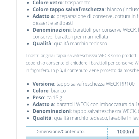
Colore vetro
: trasparente
Colore tappo salvafreschezza
: bianco (inclus
Adatto a
: preparazione di conserve, cottura in 
dessert e antipasti
Denominazioni
: barattoli per conserve WECK, b
conserve, barattoli per marmellata
Qualità
: qualità marchio tedesco
I nostri originali tappi salvafreschezza WECK sono prodotti
coperchio consente di chiudere i barattoli per conserve W
in frigorifero. In più, il contenuto viene protetto da mosche
Versione
: tappo salvafreschezza WECK RR100
Colore
: bianco
Peso
: ca 15 g
Adatto a
: barattoli WECK con imboccatura da 
Denominazioni
: tappo salvafreschezza WECK, 
Qualità
: qualità marchio tedesco, lavabile in lav
1000ml
Dimensione/Contenuto: