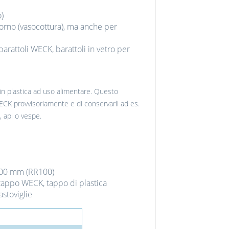
o)
forno (vasocottura), ma anche per
arattoli WECK, barattoli in vetro per
 in plastica ad uso alimentare. Questo
ECK provvisoriamente e di conservarli ad es.
, api o vespe.
100 mm (RR100)
tappo WECK, tappo di plastica
astoviglie