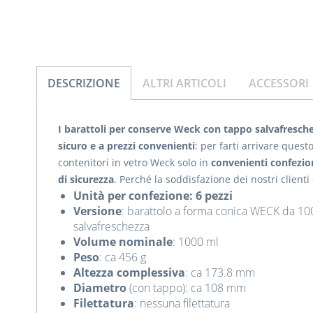
DESCRIZIONE
ALTRI ARTICOLI
ACCESSORI
I barattoli per conserve Weck con tappo salvafresch
sicuro e a prezzi convenienti
: per farti arrivare ques
contenitori in vetro Weck solo in
convenienti confezion
di sicurezza
. Perché la soddisfazione dei nostri client
Unità per confezione: 6 pezzi
Versione
: barattolo a forma conica WECK da 10
salvafreschezza
Volume nominale
: 1000 ml
Peso
: ca 456 g
Altezza complessiva
: ca 173.8 mm
Diametro
(con tappo): ca 108 mm
Filettatura
: nessuna filettatura