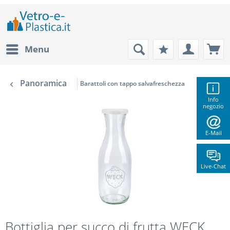
Menu
Panoramica
Barattoli con tappo salvafreschezza
Info
negozio
E-Mail
Live-Chat
Bottiglia per succo di frutta WECK