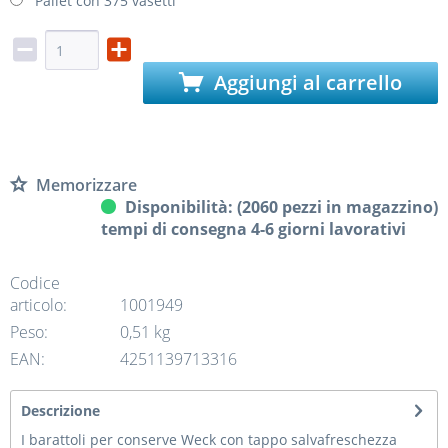
Pallet con 375 vasetti
Aggiungi al carrello
Memorizzare
Disponibilità: (2060 pezzi in magazzino)
tempi di consegna 4-6 giorni lavorativi
Codice
articolo:
1001949
Peso:
0,51 kg
EAN:
4251139713316
Descrizione
I barattoli per conserve Weck con tappo salvafreschezza