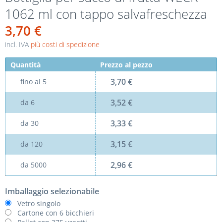
1062 ml con tappo salvafreschezza
3,70 €
incl. IVA
più costi di spedizione
Quantità
Prezzo al pezzo
3,70 €
fino al
5
3,52 €
da
6
3,33 €
da
30
3,15 €
da
120
2,96 €
da
5000
Imballaggio selezionabile
Vetro singolo
Cartone con 6 bicchieri