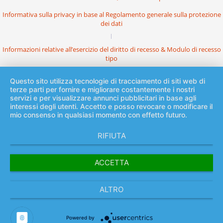
Informativa sulla privacy in base al Regolamento generale sulla protezione
dei dati
Informazioni relative all’esercizio del diritto di recesso & Modulo di recesso
tipo
Questo sito utilizza tecnologie di tracciamento di siti web di
terze parti per fornire e migliorare costantemente i nostri
servizi e per visualizzare annunci pubblicitari in base agli
interessi degli utenti. Accetto e posso revocare o modificare il
mio consenso in qualsiasi momento con effetto futuro.
RIFIUTA
ACCETTA
ALTRO
Powered by