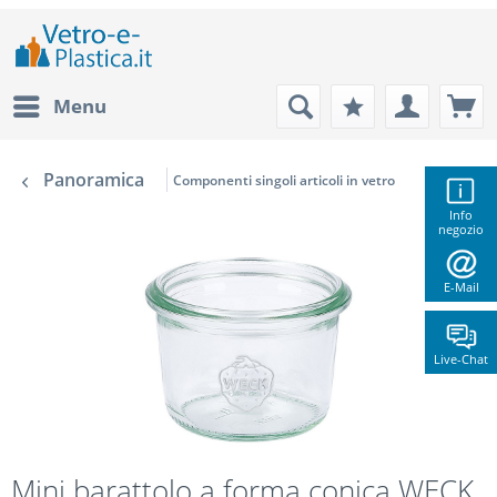
Menu
Panoramica
Componenti singoli articoli in vetro
Info
negozio
E-Mail
Live-Chat
Mini barattolo a forma conica WECK