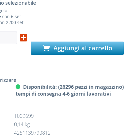
io selezionabile
golo
 con 6 set
con 2200 set
Aggiungi al carrello
izzare
Disponibilità: (26296 pezzi in magazzino)
tempi di consegna 4-6 giorni lavorativi
1009699
0,14 kg
4251139790812