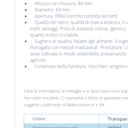
Altezza con chiusura: 84 mm
Diametro: 69 mm
Apertura: RR60 (cerchio rotondo 60 mm)
Qualità del vetro: qualità di marca tedesca. Il 
molti vantaggi: Privo di sostanze nocive, igienico,
quanto molto riciclabile.
Sughero di qualità: Adatto agli alimenti. Il sugh
Portogallo con metodi tradizionali. Produttore:
sono coltivate in modo sostenibile, preservando c
agricolo.
Contenuto della fornitura: I bicchieri vengono 
Tutte le informazioni, le immagini e le descrizioni sono st
Non sono vincolanti. Ci riserviamo il diritto di apportare m
soggette a tolleranze di fabbricazione di ± 5%.
Transpar
Colore:
Dimensione/Contenuto: