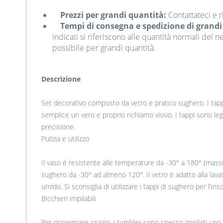
Prezzi per grandi quantità:
Contattateci e r
Tempi di consegna e spedizione di grandi
indicati si riferiscono alle quantità normali del 
possibile per grandi quantità.
Descrizione
Set decorativo composto da vetro e pratico sughero. I tap
semplice un vero e proprio richiamo visivo. I tappi sono l
precisione.
Pulizia e utilizzo
Il vaso è resistente alle temperature da -30° a 180° (mass
sughero da -30° ad almeno 120°. Il vetro è adatto alla lavas
umido. Si sconsiglia di utilizzare i tappi di sughero per l'in
Bicchieri impilabili
Per risparmiare spazio, i tumbler sono spesso impilati uno