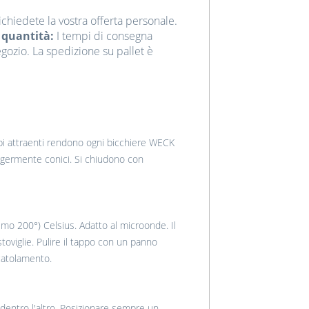
ichiedete la vostra offerta personale.
 quantità:
I tempi di consegna
negozio. La spedizione su pallet è
pi attraenti rendono ogni bicchiere WECK
eggermente conici. Si chiudono con
imo 200°) Celsius. Adatto al microonde. Il
toviglie. Pulire il tappo con un panno
scatolamento.
 dentro l'altro. Posizionare sempre un