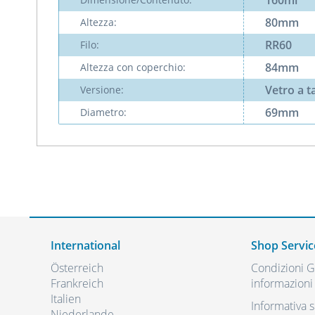
160ml
80mm
Altezza:
RR60
Filo:
84mm
Altezza con coperchio:
Vetro a 
Versione:
69mm
Diametro:
International
Shop Servic
Österreich
Condizioni Ge
Frankreich
informazioni 
Italien
Informativa s
Niederlande