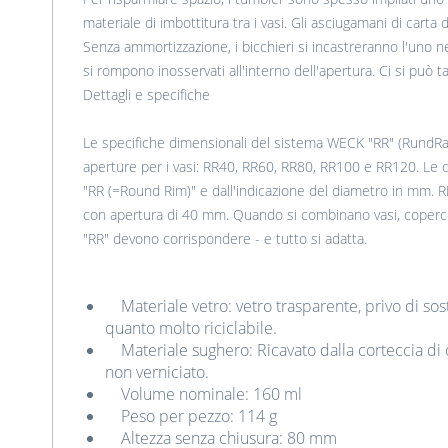
materiale di imbottitura tra i vasi. Gli asciugamani di cart
Senza ammortizzazione, i bicchieri si incastreranno l'uno ne
si rompono inosservati all'interno dell'apertura. Ci si può tag
Dettagli e specifiche
Le specifiche dimensionali del sistema WECK "RR" (RundRa
aperture per i vasi: RR40, RR60, RR80, RR100 e RR120. Le d
"RR (=Round Rim)" e dall'indicazione del diametro in mm. R
con apertura di 40 mm. Quando si combinano vasi, coperchi
"RR" devono corrispondere - e tutto si adatta.
Materiale vetro: vetro trasparente, privo di sos
quanto molto riciclabile.
Materiale sughero: Ricavato dalla corteccia di 
non verniciato.
Volume nominale: 160 ml
Peso per pezzo: 114 g
Altezza senza chiusura: 80 mm