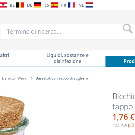
BE
DE
ES
FR
NL
altri
Liquidi, sostanze e
disinfezione
Prod
Barattoli Weck
Barattoli con tappo di sughero
Bicchi
tappo 
1,76 €
incl. IVA
più