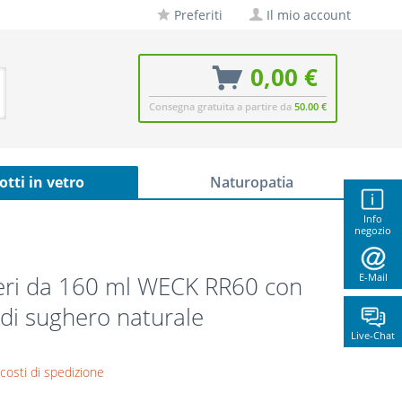
Preferiti
Il mio account
0,00 €
Consegna gratuita a partire da
50.00 €
otti in vetro
Naturopatia
Info
negozio
eri da 160 ml WECK RR60 con
E-Mail
di sughero naturale
Live-Chat
 costi di spedizione