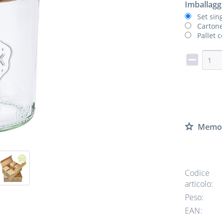
Imballagg
Set sin
Cartone
Pallet 
Memor
Codice
articolo:
Peso:
EAN: