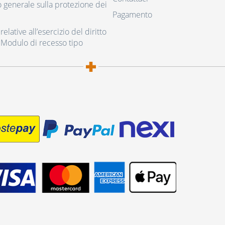
generale sulla protezione dei
Pagamento
elative all’esercizio del diritto
 Modulo di recesso tipo