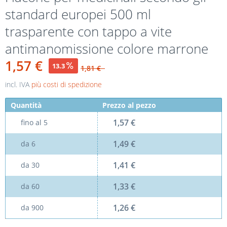
standard europei 500 ml
trasparente con tappo a vite
antimanomissione colore marrone
1,57 €
13.3
1,81 €
incl. IVA
più costi di spedizione
Quantità
Prezzo al pezzo
1,57 €
fino al
5
1,49 €
da
6
1,41 €
da
30
1,33 €
da
60
1,26 €
da
900