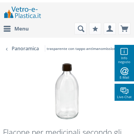
Menu
Panoramica
trasparente con tappo antimanomissione di color
Info
negozio
E-Mail
Live-Chat
Flacone per medicinali secondo gli