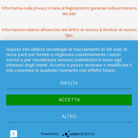
Informativa sulla privacy in base al Regolamento generale sulla protezione
dei dati
Informazioni relative all’esercizio del diritto di recesso & Modulo di recesso
tipo
Questo sito utilizza tecnologie di tracciamento di siti web di
terze parti per fornire e migliorare costantemente i nostri
servizi e per visualizzare annunci pubblicitari in base agli
interessi degli utenti. Accetto e posso revocare o modificare il
mio consenso in qualsiasi momento con effetto futuro.
RIFIUTA
ACCETTA
ALTRO
Powered by