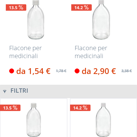
13.5
14.2
Flacone per
Flacone per
medicinali
medicinali
secondo gli
secondo gli
da 1,54 €
da 2,90 €
standard...
standard...
1,78 €
3,38 €
FILTRI
13.5
14.2