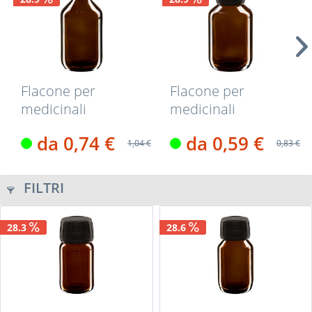
Flacone per
Flacone per
medicinali
medicinali
secondo gli
secondo gli
da 0,74 €
da 0,59 €
standard...
standard...
1,04 €
0,83 €
FILTRI
28.3
28.6