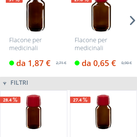
Flacone per
Flacone per
medicinali
medicinali
secondo gli
secondo gli
da 1,87 €
da 0,65 €
standard...
standard...
2,71 €
0,90 €
FILTRI
28.4
27.4