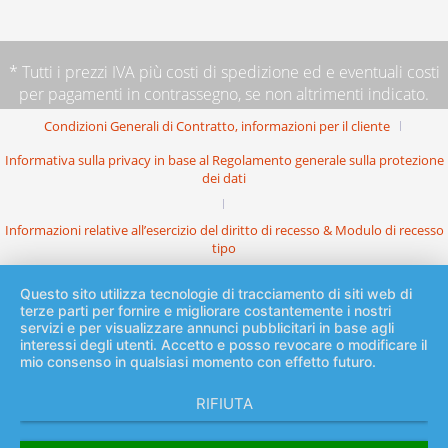
* Tutti i prezzi IVA più
costi di spedizione
ed e eventuali costi
per pagamenti in contrassegno, se non altrimenti indicato.
Condizioni Generali di Contratto, informazioni per il cliente
Informativa sulla privacy in base al Regolamento generale sulla protezione
dei dati
Informazioni relative all’esercizio del diritto di recesso & Modulo di recesso
tipo
Questo sito utilizza tecnologie di tracciamento di siti web di
terze parti per fornire e migliorare costantemente i nostri
servizi e per visualizzare annunci pubblicitari in base agli
interessi degli utenti. Accetto e posso revocare o modificare il
mio consenso in qualsiasi momento con effetto futuro.
RIFIUTA