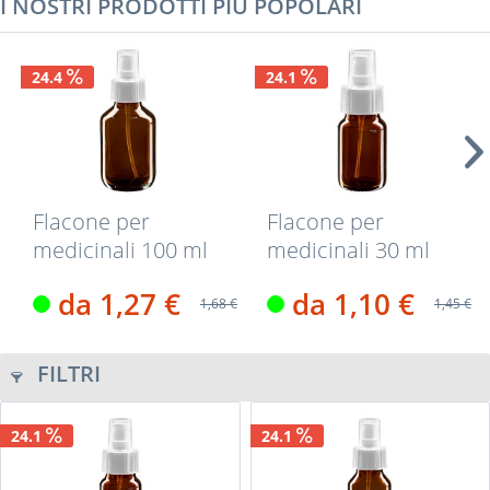
I NOSTRI PRODOTTI PIÙ POPOLARI
24.4
24.1
Flacone per
Flacone per
medicinali 100 ml
medicinali 30 ml
colore marrone...
colore marrone...
da 1,27 €
da 1,10 €
1,68 €
1,45 €
FILTRI
24.1
24.1