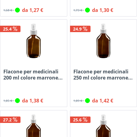
da 1,27 €
da 1,30 €
1,68 €
1,73 €
25.4
24.9
Flacone per medicinali
Flacone per medicinali
200 ml colore marrone...
250 ml colore marrone...
da 1,38 €
da 1,42 €
1,85 €
1,89 €
27.2
25.6