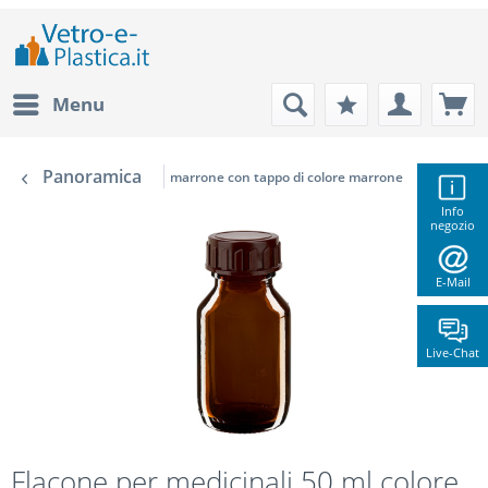
Menu
Panoramica
marrone con tappo di colore marrone
Info
negozio
E-Mail
Live-Chat
Flacone per medicinali 50 ml colore