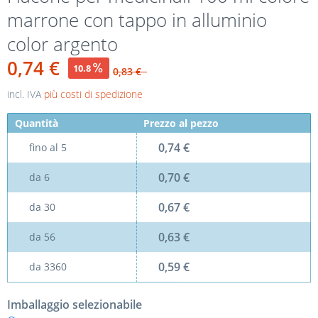
marrone con tappo in alluminio
color argento
0,74 €
10.8
0,83 €
incl. IVA
più costi di spedizione
Quantità
Prezzo al pezzo
0,74 €
fino al
5
0,70 €
da
6
0,67 €
da
30
0,63 €
da
56
0,59 €
da
3360
Imballaggio selezionabile