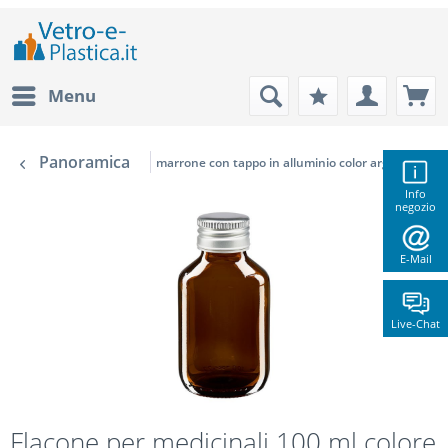
Menu
Panoramica
marrone con tappo in alluminio color argento
Info
negozio
E-Mail
Live-Chat
Flacone per medicinali 100 ml colore