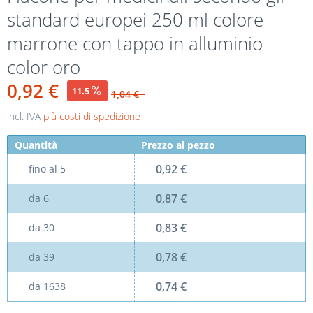
standard europei 250 ml colore
marrone con tappo in alluminio
color oro
0,92 €
11.5
1,04 €
incl. IVA
più costi di spedizione
Quantità
Prezzo al pezzo
0,92 €
fino al
5
0,87 €
da
6
0,83 €
da
30
0,78 €
da
39
0,74 €
da
1638