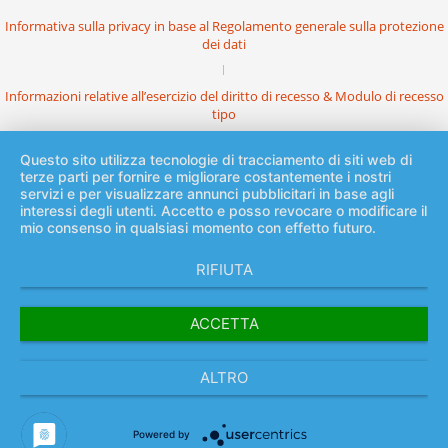
Informativa sulla privacy in base al Regolamento generale sulla protezione
dei dati
Informazioni relative all’esercizio del diritto di recesso & Modulo di recesso
tipo
Questo sito utilizza tecnologie di tracciamento di siti web di
terze parti per fornire e migliorare costantemente i nostri
servizi e per visualizzare annunci pubblicitari in base agli
interessi degli utenti. Accetto e posso revocare o modificare il
mio consenso in qualsiasi momento con effetto futuro.
RIFIUTA
ACCETTA
ALTRO
Powered by