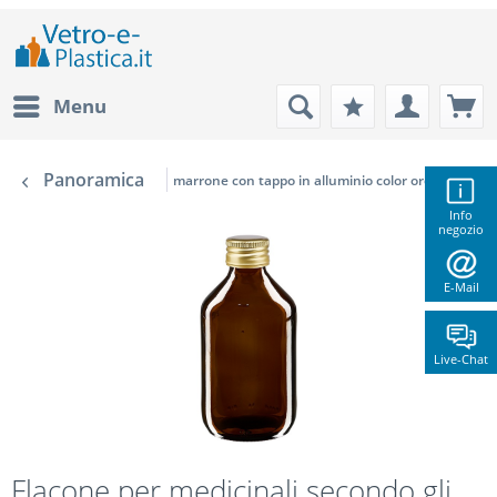
Menu
Panoramica
marrone con tappo in alluminio color oro
Info
negozio
E-Mail
Live-Chat
Flacone per medicinali secondo gli