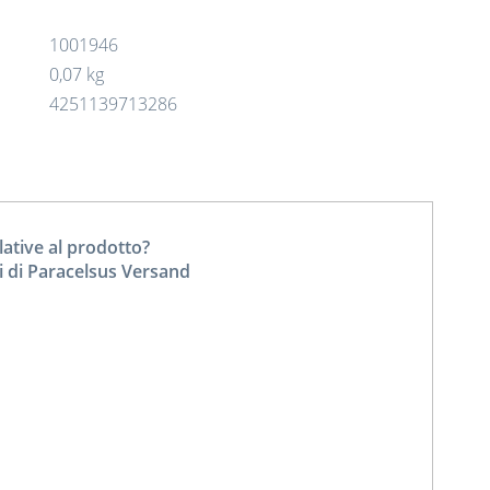
1001946
0,07 kg
4251139713286
tive al prodotto?
i di Paracelsus Versand