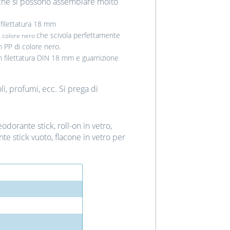
 che si possono assemblare molto
, filettatura 18 mm
che scivola perfettamente
i colore nero
in PP di colore nero.
on filettatura DIN 18 mm e guarnizione
oli, profumi, ecc. Si prega di
orante stick, roll-on in vetro,
te stick vuoto, flacone in vetro per