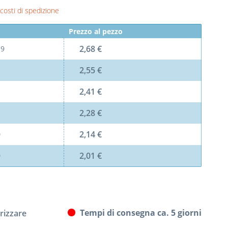
 costi di spedizione
Prezzo al pezzo
2,68 €
l
9
2,55 €
2,41 €
2,28 €
2,14 €
0
2,01 €
0
Tempi di consegna ca. 5 giorni
izzare