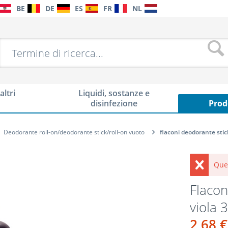
BE
DE
ES
FR
NL
altri
Liquidi, sostanze e
disinfezione
Prod
Deodorante roll-on/deodorante stick/roll-on vuoto
flaconi deodorante stick
Que
Flacon
viola 
2,68 €