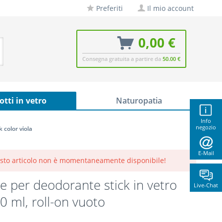
Preferiti
Il mio account
0,00 €
Consegna gratuita a partire da
50.00 €
otti in vetro
Naturopatia
Info
negozio
 color viola
E-Mail
sto articolo non è momentaneamente disponibile!
e per deodorante stick in vetro
Live-Chat
30 ml, roll-on vuoto