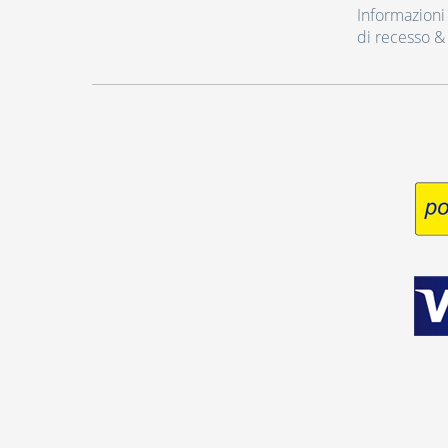
Informazioni r
di recesso &