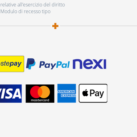
elative all’esercizio del diritto
 Modulo di recesso tipo