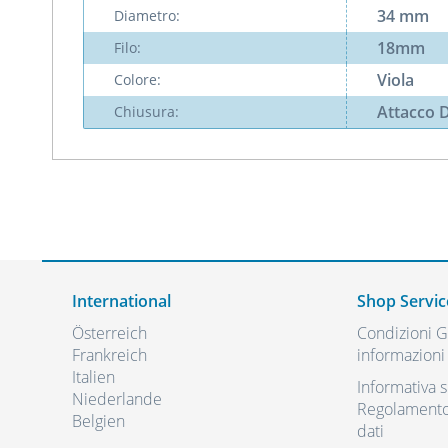
34 mm
Diametro:
18mm
Filo:
Viola
Colore:
Attacco 
Chiusura:
International
Shop Servic
Österreich
Condizioni Ge
Frankreich
informazioni 
Italien
Informativa s
Niederlande
Regolamento 
Belgien
dati