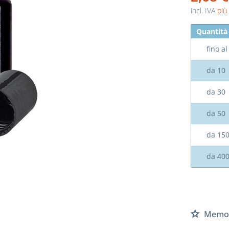
incl. IVA
più
Quantità
fino a
da
10
da
30
da
50
da
15
da
40
Memor