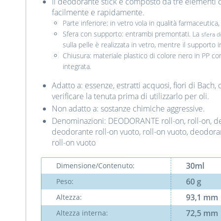
Il deodorante stick è composto da tre elementi
facilmente e rapidamente.
Parte inferiore: in vetro vola in qualità farmaceutica
Sfera con supporto: entrambi premontati. La
sfera d
sulla pelle è realizzata in vetro, mentre il supporto 
Chiusura: materiale plastico di colore nero in PP c
integrata.
Adatto a: essenze, estratti acquosi, fiori di Bach, 
verificare la tenuta prima di utilizzarlo per oli.
Non adatto a: sostanze chimiche aggressive.
Denominazioni: DEODORANTE roll-on, roll-on, deod
deodorante roll-on vuoto, roll-on vuoto, deodoran
roll-on vuoto
30ml
Dimensione/Contenuto:
60 g
Peso:
93,1 mm
Altezza:
72,5 mm
Altezza interna: